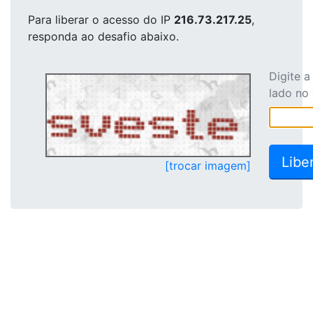
Para liberar o acesso
do IP
216.73.217.25
,
responda ao desafio abaixo.
Digite 
lado no
[trocar imagem]