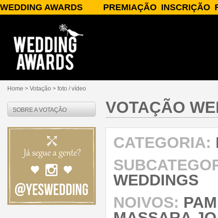
WEDDING AWARDS
PREMIAÇÃO
INSCRIÇÃO
SOBRE O WEDDING AWARDS
A PREMIAÇÃO
INSCREVA-SE
PATROCÍNIO/APOIO
CATEGORIAS
PARCEIROS
JURADOS
PUBLICIDADE
PRÊMIOS
PERGUNTAS FREQUENTES
RESULTADOS
CONTATO
Home
> Votação >
foto / vídeo
VOTAÇÃO WE
SOBRE A VOTAÇÃO
CATEGORIA:
SUBCATEGOR
WEDDINGS
NOIVOS:
PAM
MASSARA JO