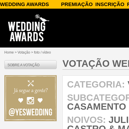
WEDDING AWARDS
PREMIAÇÃO
INSCRIÇÃO
SOBRE O WEDDING AWARDS
A PREMIAÇÃO
INSCREVA-SE
PATROCÍNIO/APOIO
CATEGORIAS
PARCEIROS
JURADOS
PUBLICIDADE
PRÊMIOS
PERGUNTAS FREQUENTES
RESULTADOS
CONTATO
Home
> Votação >
foto / vídeo
VOTAÇÃO WE
SOBRE A VOTAÇÃO
CATEGORIA:
SUBCATEGOR
CASAMENTO
NOIVOS:
JUL
CASTRO & MA