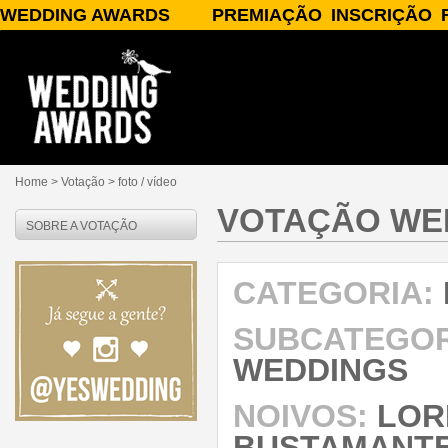
WEDDING AWARDS
PREMIAÇÃO
INSCRIÇÃO
SOBRE O WEDDING AWARDS
A PREMIAÇÃO
INSCREVA-SE
PATROCÍNIO/APOIO
CATEGORIAS
PARCEIROS
JURADOS
PUBLICIDADE
PRÊMIOS
PERGUNTAS FREQUENTES
RESULTADOS
CONTATO
Home
> Votação >
foto / vídeo
VOTAÇÃO WE
SOBRE A VOTAÇÃO
CATEGORIA:
SUBCATEGOR
WEDDINGS
NOIVOS:
LORI
BUSTAMANTE