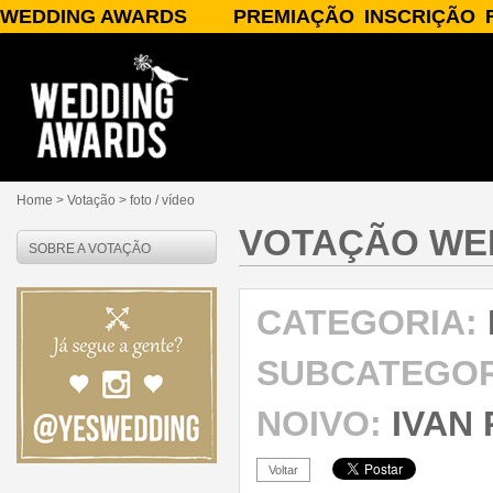
WEDDING AWARDS
PREMIAÇÃO
INSCRIÇÃO
SOBRE O WEDDING AWARDS
A PREMIAÇÃO
INSCREVA-SE
PATROCÍNIO/APOIO
CATEGORIAS
PARCEIROS
JURADOS
PUBLICIDADE
PRÊMIOS
PERGUNTAS FREQUENTES
RESULTADOS
CONTATO
Home
> Votação >
foto / vídeo
VOTAÇÃO WE
SOBRE A VOTAÇÃO
CATEGORIA:
SUBCATEGOR
NOIVO:
IVAN 
Voltar