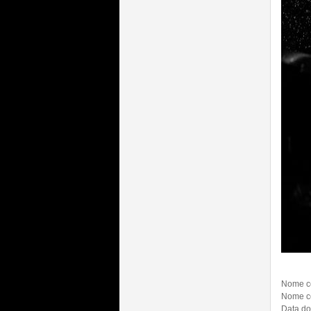
Nome co
Nome co
Data do