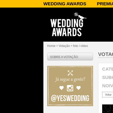
WEDDING AWARDS
PREMI
SOBRE O WEDDING AWARDS
A PREMI
PATROCÍNIO/APOIO
CATEGOR
PARCEIROS
JURADO
PUBLICIDADE
PRÊMIOS
PERGUNTAS FREQUENTES
RESULT
CONTATO
Home
> Votação >
foto / vídeo
VOTA
SOBRE A VOTAÇÃO
CAT
SUB
NOI
Voltar