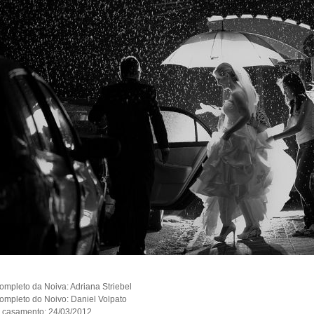
mpleto da Noiva:
Adriana Striebel
mpleto do Noivo:
Daniel Volpato
 casamento:
24/03/2012