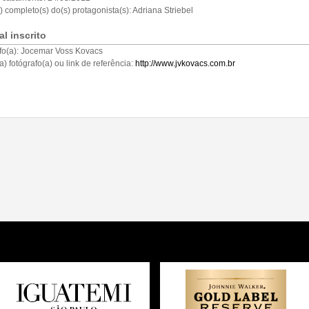
 completo(s) do(s) protagonista(s):
Adriana Striebel
al inscrito
fo(a):
Jocemar Voss Kovacs
a) fotógrafo(a) ou link de referência:
http://www.jvkovacs.com.br