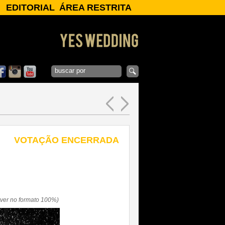
EDITORIAL
ÁREA RESTRITA
ENTREVISTAS
Login:
CLIPAGEM
NOTÍCIAS
Senha:
GALERIAS
Esqueci Minha
OK
Senha
x
VOTAÇÃO ENCERRADA
a ver no formato 100%)