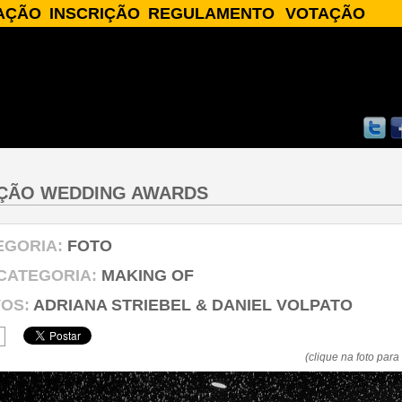
AÇÃO
INSCRIÇÃO
REGULAMENTO
VOTAÇÃO
AÇÃO
INSCREVA-SE
REGULAMENTO
SOBRE A VOTAÇÃO
IAS
♥ FINALISTAS ♥
S
ADOS
ÇÃO WEDDING AWARDS
EGORIA:
FOTO
CATEGORIA:
MAKING OF
VOS:
ADRIANA STRIEBEL & DANIEL VOLPATO
(clique na foto par