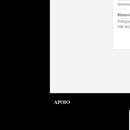
Nome(s)
Materi
Fotógra
Site do(
APOIO