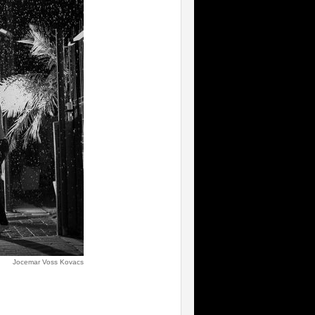
Jocemar Voss Kovacs