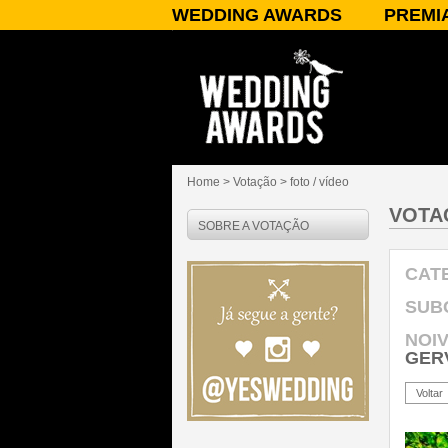
WEDDING AWARDS
PREMI
SOBRE O WEDDING AWARDS
A PREMI
PATROCÍNIO/APOIO
CATEGOR
PARCEIROS
JURADO
PUBLICIDADE
PRÊMIOS
PERGUNTAS FREQUENTES
RESULT
CONTATO
Home
> Votação >
foto / vídeo
VOTA
SOBRE A VOTAÇÃO
CAT
SUB
NOI
GER
Voltar