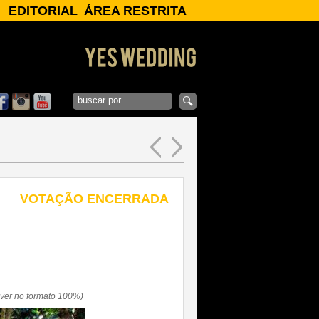
EDITORIAL
ÁREA RESTRITA
ENTREVISTAS
Login:
CLIPAGEM
NOTÍCIAS
Senha:
GALERIAS
Esqueci Minha
OK
Senha
x
VOTAÇÃO ENCERRADA
a ver no formato 100%)