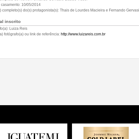
 casamento:
10/05/2014
 completo(s) do(s) protagonista(s):
Thais de Lourdes Macieira e Fernando Gervasi
al inscrito
fo(a):
Luiza Reis
a) fotógrafo(a) ou link de referência:
http://www.luizareis.com.br