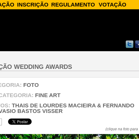
AÇÃO
INSCRIÇÃO
REGULAMENTO
VOTAÇÃO
AÇÃO
INSCREVA-SE
REGULAMENTO
SOBRE A VOTAÇÃO
IAS
♥ FINALISTAS ♥
S
ADOS
ÇÃO WEDDING AWARDS
EGORIA:
FOTO
CATEGORIA:
FINE ART
VOS:
THAIS DE LOURDES MACIEIRA & FERNANDO
VASIO BASTOS VISSER
(clique na foto par