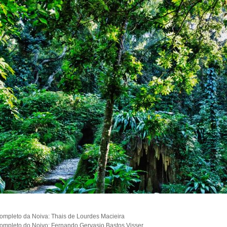
mpleto da Noiva:
Thais de Lourdes Macieira
mpleto do Noivo:
Fernando Gervasio Bastos Visser