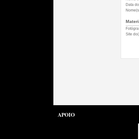
Data do
Nome(s)
Materi
Fotógra
Site do(
APOIO