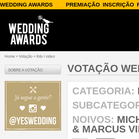
WEDDING AWARDS
PREMIAÇÃO
INSCRIÇÃO
SOBRE O WEDDING AWARDS
A PREMIAÇÃO
INSCREVA-SE
PATROCÍNIO/APOIO
CATEGORIAS
PARCEIROS
JURADOS
PUBLICIDADE
PRÊMIOS
PERGUNTAS FREQUENTES
RESULTADOS
CONTATO
Home
> Votação >
foto / vídeo
VOTAÇÃO WE
SOBRE A VOTAÇÃO
CATEGORIA:
SUBCATEGOR
NOIVOS:
MIC
& MARCUS VI