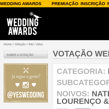
WEDDING AWARDS
PREMIAÇÃO
INSCRIÇÃO
SOBRE O WEDDING AWARDS
A PREMIAÇÃO
INSCREVA-SE
PATROCÍNIO/APOIO
CATEGORIAS
PARCEIROS
JURADOS
PUBLICIDADE
PRÊMIOS
PERGUNTAS FREQUENTES
RESULTADOS
CONTATO
Home
> Votação >
foto / vídeo
VOTAÇÃO WE
SOBRE A VOTAÇÃO
CATEGORIA:
SUBCATEGOR
NOIVOS:
NATH
LOURENÇO &