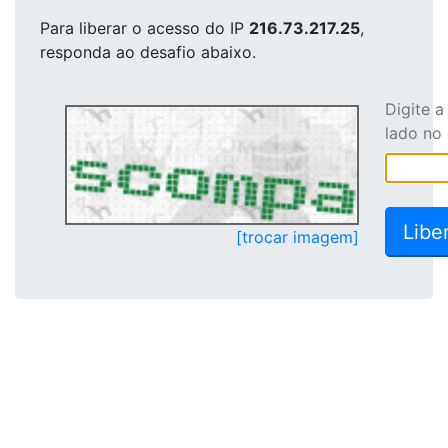
Para liberar o acesso
do IP
216.73.217.25
,
responda ao desafio abaixo.
Digite 
lado no
[trocar imagem]