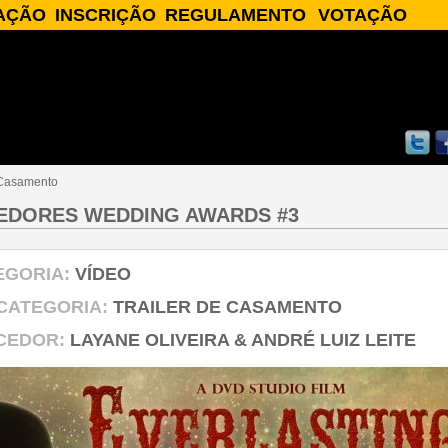
AÇÃO
INSCRIÇÃO
REGULAMENTO
VOTAÇÃO
AÇÃO
INSCREVA-SE
REGULAMENTO
SOBRE A VOTAÇÃO
IAS
♥ FINALISTAS ♥
S
ADOS
e Casamento
EDORES WEDDING AWARDS #3
EGORIA:
VÍDEO
CATEGORIA:
TRAILER DE CASAMENTO
CEDOR:
LAYANE OLIVEIRA & ANDRÉ LUIZ LEITE