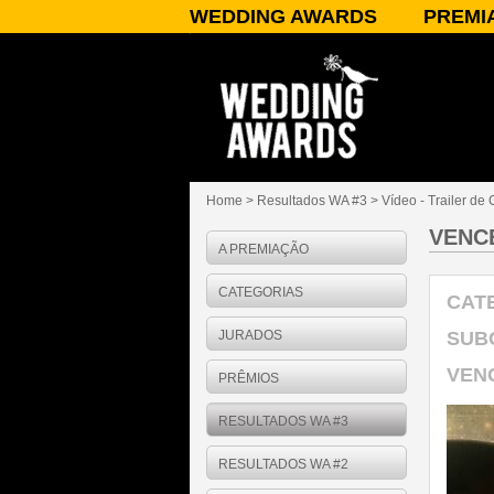
WEDDING AWARDS
PREMI
SOBRE O WEDDING AWARDS
A PREMI
PATROCÍNIO/APOIO
CATEGOR
PARCEIROS
JURADO
PUBLICIDADE
PRÊMIOS
PERGUNTAS FREQUENTES
RESULT
CONTATO
Home
>
Resultados WA #3
> Vídeo - Trailer d
VENC
A PREMIAÇÃO
CATEGORIAS
CAT
JURADOS
SUB
VEN
PRÊMIOS
RESULTADOS WA #3
RESULTADOS WA #2