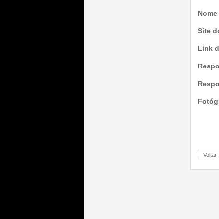
Nome d
Site d
Link 
Respon
Respo
Fotóg
Voltar