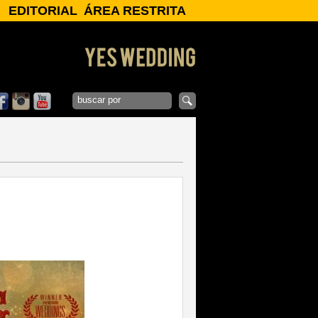
EDITORIAL
ÁREA RESTRITA
ENTREVISTAS
Login:
CLIPAGEM
NOTÍCIAS
Senha:
GALERIAS
Esqueci Minha
OK
Senha
x