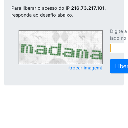
Para liberar o acesso
do IP
216.73.217.101
,
responda ao desafio abaixo.
Digite 
lado no
[trocar imagem]