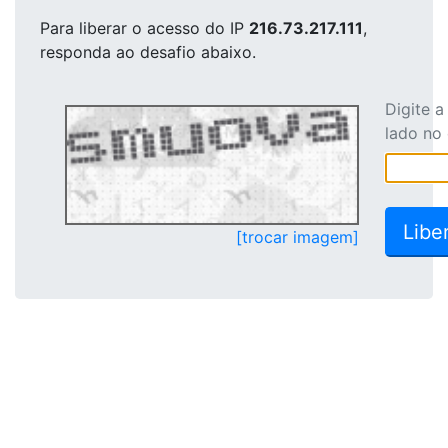
Para liberar o acesso
do IP
216.73.217.111
,
responda ao desafio abaixo.
Digite 
lado no
[trocar imagem]